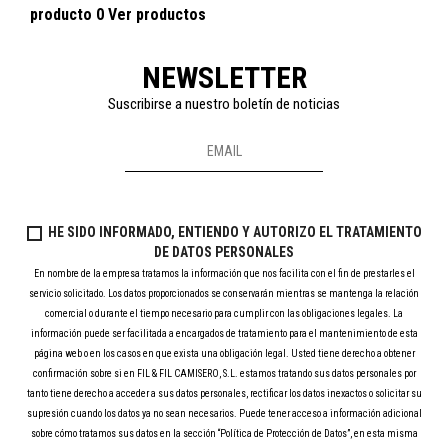
producto 0
Ver productos
NEWSLETTER
Suscribirse a nuestro boletín de noticias
HE SIDO INFORMADO, ENTIENDO Y AUTORIZO EL TRATAMIENTO
DE DATOS PERSONALES
En nombre de la empresa tratamos la información que nos facilita con el fin de prestarles el
servicio solicitado. Los datos proporcionados se conservarán mientras se mantenga la relación
comercial o durante el tiempo necesario para cumplir con las obligaciones legales. La
información puede ser facilitada a encargados de tratamiento para el mantenimiento de esta
página web o en los casos en que exista una obligación legal. Usted tiene derecho a obtener
confirmación sobre si en FIL & FIL CAMISERO, S.L. estamos tratando sus datos personales por
tanto tiene derecho a acceder a sus datos personales, rectificar los datos inexactos o solicitar su
supresión cuando los datos ya no sean necesarios. Puede tener acceso a información adicional
sobre cómo tratamos sus datos en la sección “Política de Protección de Datos”, en esta misma