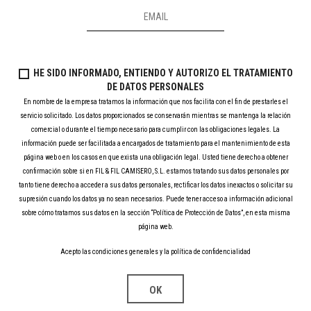
HE SIDO INFORMADO, ENTIENDO Y AUTORIZO EL TRATAMIENTO
DE DATOS PERSONALES
En nombre de la empresa tratamos la información que nos facilita con el fin de prestarles el
servicio solicitado. Los datos proporcionados se conservarán mientras se mantenga la relación
comercial o durante el tiempo necesario para cumplir con las obligaciones legales. La
información puede ser facilitada a encargados de tratamiento para el mantenimiento de esta
página web o en los casos en que exista una obligación legal. Usted tiene derecho a obtener
confirmación sobre si en FIL & FIL CAMISERO, S.L. estamos tratando sus datos personales por
tanto tiene derecho a acceder a sus datos personales, rectificar los datos inexactos o solicitar su
supresión cuando los datos ya no sean necesarios. Puede tener acceso a información adicional
sobre cómo tratamos sus datos en la sección “Política de Protección de Datos”, en esta misma
página web.
Acepto las condiciones generales y la política de confidencialidad