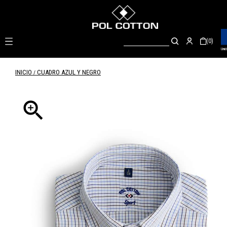

(0)
Unió
INICIO
CUADRO AZUL Y NEGRO
