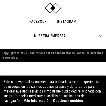
FACEBOOK
INSTAGRAM

NUESTRA EMPRESA
Copyrights © 2026 Desarrollado por amodosoluciones. Todos los derechos
reservados.
Este sitio web utiliza cookies para brindarle la mejor experiencia
Este sitio web utiliza cookies para brindarle la mejor experiencia
de navegación. Utilizamos cookies propias y de terceros para
de navegación. Utilizamos cookies propias y de terceros para
mejorar nuestros servicios y mostrarle publicidad relacionada con
mejorar nuestros servicios y mostrarle publicidad relacionada con
sus preferencias mediante el análisis de sus hábitos de
sus preferencias mediante el análisis de sus hábitos de
navegación.
navegación.
Más información
Más información
Gestionar cookies
Gestionar cookies