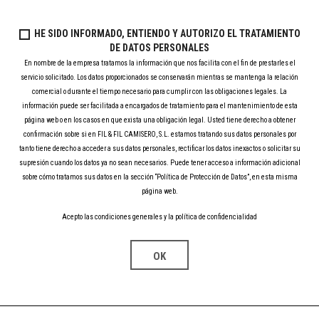
HE SIDO INFORMADO, ENTIENDO Y AUTORIZO EL TRATAMIENTO
DE DATOS PERSONALES
En nombre de la empresa tratamos la información que nos facilita con el fin de prestarles el
servicio solicitado. Los datos proporcionados se conservarán mientras se mantenga la relación
comercial o durante el tiempo necesario para cumplir con las obligaciones legales. La
información puede ser facilitada a encargados de tratamiento para el mantenimiento de esta
página web o en los casos en que exista una obligación legal. Usted tiene derecho a obtener
confirmación sobre si en FIL & FIL CAMISERO, S.L. estamos tratando sus datos personales por
tanto tiene derecho a acceder a sus datos personales, rectificar los datos inexactos o solicitar su
supresión cuando los datos ya no sean necesarios. Puede tener acceso a información adicional
sobre cómo tratamos sus datos en la sección “Política de Protección de Datos”, en esta misma
página web.
Acepto las condiciones generales y la política de confidencialidad