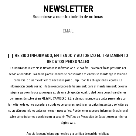
NEWSLETTER
Suscribirse a nuestro boletín de noticias
HE SIDO INFORMADO, ENTIENDO Y AUTORIZO EL TRATAMIENTO
DE DATOS PERSONALES
En nombre de la empresa tratamos la información que nos facilita con el fin de prestarles el
servicio solicitado. Los datos proporcionados se conservarán mientras se mantenga la relación
comercial o durante el tiempo necesario para cumplir con las obligaciones legales. La
información puede ser facilitada a encargados de tratamiento para el mantenimiento de esta
página web o en los casos en que exista una obligación legal. Usted tiene derecho a obtener
confirmación sobre si en FIL & FIL CAMISERO, S.L. estamos tratando sus datos personales por
tanto tiene derecho a acceder a sus datos personales, rectificar los datos inexactos o solicitar su
supresión cuando los datos ya no sean necesarios. Puede tener acceso a información adicional
sobre cómo tratamos sus datos en la sección “Política de Protección de Datos”, en esta misma
página web.
Acepto las condiciones generales y la política de confidencialidad