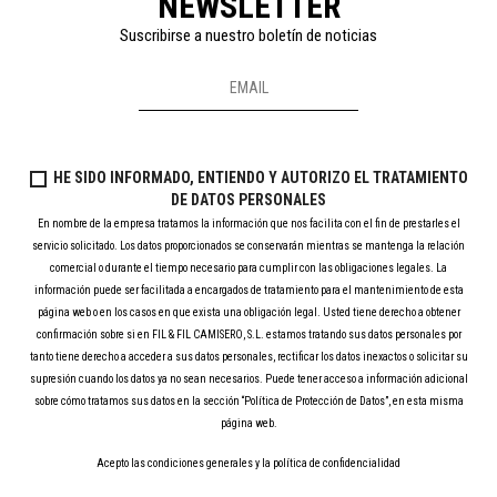
NEWSLETTER
Suscribirse a nuestro boletín de noticias
HE SIDO INFORMADO, ENTIENDO Y AUTORIZO EL TRATAMIENTO
DE DATOS PERSONALES
En nombre de la empresa tratamos la información que nos facilita con el fin de prestarles el
servicio solicitado. Los datos proporcionados se conservarán mientras se mantenga la relación
comercial o durante el tiempo necesario para cumplir con las obligaciones legales. La
información puede ser facilitada a encargados de tratamiento para el mantenimiento de esta
página web o en los casos en que exista una obligación legal. Usted tiene derecho a obtener
confirmación sobre si en FIL & FIL CAMISERO, S.L. estamos tratando sus datos personales por
tanto tiene derecho a acceder a sus datos personales, rectificar los datos inexactos o solicitar su
supresión cuando los datos ya no sean necesarios. Puede tener acceso a información adicional
sobre cómo tratamos sus datos en la sección “Política de Protección de Datos”, en esta misma
página web.
Acepto las condiciones generales y la política de confidencialidad