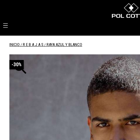

INICIO
R E B A J A S
RAYA AZUL Y BLANCO

-30%