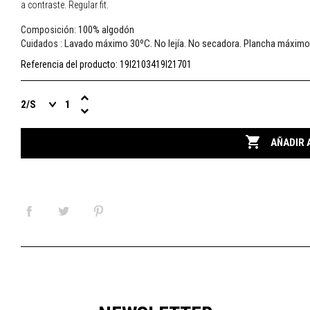
a contraste. Regular fit.
100% algodón
Composición:
Lavado máximo 30ºC. No lejía. No secadora. Plancha máximo
Cuidados :
Referencia del producto:
19I2103419I21701

AÑADIR 