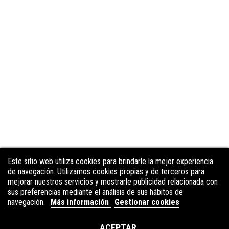
Este sitio web utiliza cookies para brindarle la mejor experiencia
Este sitio web utiliza cookies para brindarle la mejor experiencia
de navegación. Utilizamos cookies propias y de terceros para
de navegación. Utilizamos cookies propias y de terceros para
mejorar nuestros servicios y mostrarle publicidad relacionada con
mejorar nuestros servicios y mostrarle publicidad relacionada con
sus preferencias mediante el análisis de sus hábitos de
sus preferencias mediante el análisis de sus hábitos de
navegación.
navegación.
Más información
Más información
Gestionar cookies
Gestionar cookies
ACEPTAR
ACEPTAR