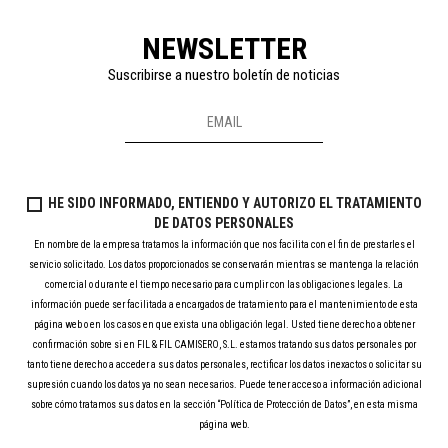
NEWSLETTER
Suscribirse a nuestro boletín de noticias
HE SIDO INFORMADO, ENTIENDO Y AUTORIZO EL TRATAMIENTO
DE DATOS PERSONALES
En nombre de la empresa tratamos la información que nos facilita con el fin de prestarles el
servicio solicitado. Los datos proporcionados se conservarán mientras se mantenga la relación
comercial o durante el tiempo necesario para cumplir con las obligaciones legales. La
información puede ser facilitada a encargados de tratamiento para el mantenimiento de esta
página web o en los casos en que exista una obligación legal. Usted tiene derecho a obtener
confirmación sobre si en FIL & FIL CAMISERO, S.L. estamos tratando sus datos personales por
tanto tiene derecho a acceder a sus datos personales, rectificar los datos inexactos o solicitar su
supresión cuando los datos ya no sean necesarios. Puede tener acceso a información adicional
sobre cómo tratamos sus datos en la sección “Política de Protección de Datos”, en esta misma
página web.